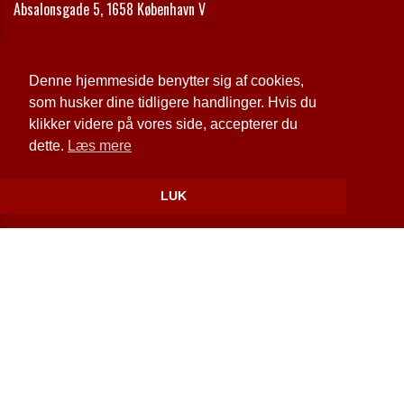
Absalonsgade 5, 1658 København V
Telefon:
+45 33 24 42 00
Email:
kontakt@vestervovvov.dk
Denne hjemmeside benytter sig af cookies,
som husker dine tidligere handlinger. Hvis du
Cookie- og privatlivspolitik
klikker videre på vores side, accepterer du
dette.
Læs mere
Website og billetsystem fra ebillet a/s
LUK