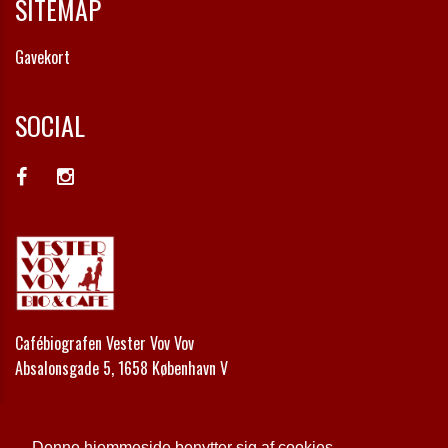
SITEMAP
Gavekort
SOCIAL
Cafébiografen Vester Vov Vov
Absalonsgade 5, 1658 København V
Telefon:
+45 33 24 42 00
Email:
kontakt@vestervovvov.dk
Denne hjemmeside benytter sig af cookies,