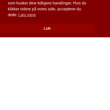
som husker dine tidligere handlinger. Hvis du
Cookie- og privatlivspolitik
klikker videre på vores side, accepterer du
dette.
Læs mere
Website og billetsystem fra ebillet a/s
LUK