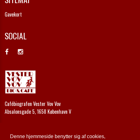
Gavekort
SOCIAL
Cafébiografen Vester Vov Vov
Absalonsgade 5, 1658 København V
Telefon:
+45 33 24 42 00
Email:
kontakt@vestervovvov.dk
Denne hjemmeside benytter sig af cookies,