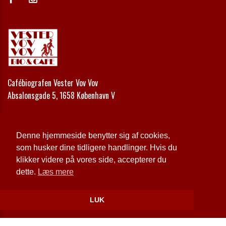
Cafébiografen Vester Vov Vov
Absalonsgade 5, 1658 København V
Telefon:
+45 33 24 42 00
Email:
kontakt@vestervovvov.dk
Denne hjemmeside benytter sig af cookies,
som husker dine tidligere handlinger. Hvis du
Cookie- og privatlivspolitik
klikker videre på vores side, accepterer du
dette.
Læs mere
Website og billetsystem fra ebillet a/s
LUK