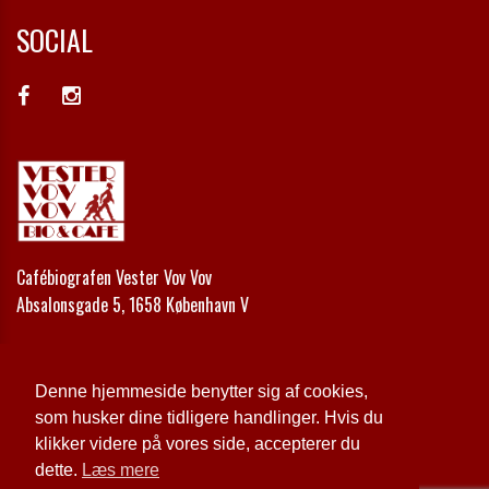
SOCIAL
Cafébiografen Vester Vov Vov
Absalonsgade 5, 1658 København V
Telefon:
+45 33 24 42 00
Email:
kontakt@vestervovvov.dk
Denne hjemmeside benytter sig af cookies,
som husker dine tidligere handlinger. Hvis du
Cookie- og privatlivspolitik
klikker videre på vores side, accepterer du
dette.
Læs mere
Website og billetsystem fra ebillet a/s