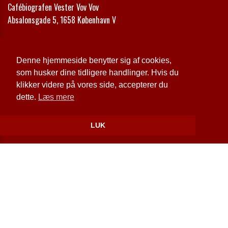
Cafébiografen Vester Vov Vov
Absalonsgade 5, 1658 København V
Telefon:
+45 33 24 42 00
Email:
kontakt@vestervovvov.dk
Denne hjemmeside benytter sig af cookies,
som husker dine tidligere handlinger. Hvis du
Cookie- og privatlivspolitik
klikker videre på vores side, accepterer du
dette.
Læs mere
Website og billetsystem fra ebillet a/s
LUK