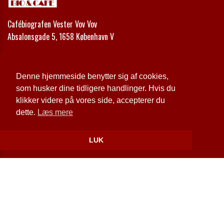
Cafébiografen Vester Vov Vov
Absalonsgade 5, 1658 København V
Telefon:
+45 33 24 42 00
Email:
kontakt@vestervovvov.dk
Denne hjemmeside benytter sig af cookies,
som husker dine tidligere handlinger. Hvis du
Cookie- og privatlivspolitik
klikker videre på vores side, accepterer du
dette.
Læs mere
Website og billetsystem fra ebillet a/s
LUK