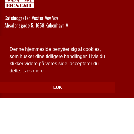
Cafébiografen Vester Vov Vov
Absalonsgade 5, 1658 København V
Telefon:
+45 33 24 42 00
Email:
kontakt@vestervovvov.dk
Denne hjemmeside benytter sig af cookies,
som husker dine tidligere handlinger. Hvis du
Cookie- og privatlivspolitik
klikker videre på vores side, accepterer du
dette.
Læs mere
Website og billetsystem fra ebillet a/s
LUK