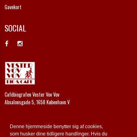
Gavekort
SOCIAL
Cafébiografen Vester Vov Vov
Absalonsgade 5, 1658 København V
Telefon:
+45 33 24 42 00
Email:
kontakt@vestervovvov.dk
Denne hjemmeside benytter sig af cookies,
som husker dine tidligere handlinger. Hvis du