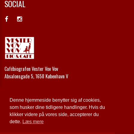
SOCIAL
Cafébiografen Vester Vov Vov
Absalonsgade 5, 1658 København V
Telefon:
+45 33 24 42 00
Email:
kontakt@vestervovvov.dk
Denne hjemmeside benytter sig af cookies,
som husker dine tidligere handlinger. Hvis du
Cookie- og privatlivspolitik
klikker videre på vores side, accepterer du
dette.
Læs mere
Website og billetsystem fra ebillet a/s