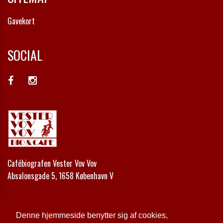
Gavekort
SOCIAL
Cafébiografen Vester Vov Vov
Absalonsgade 5, 1658 København V
Telefon:
+45 33 24 42 00
Email:
kontakt@vestervovvov.dk
Denne hjemmeside benytter sig af cookies,