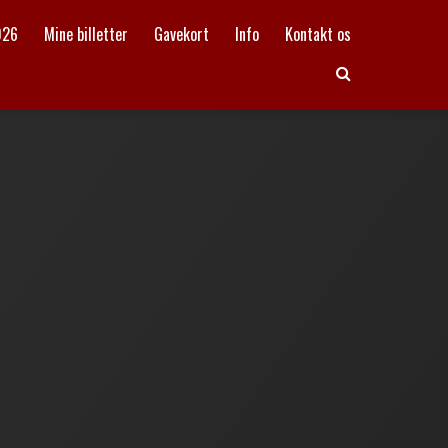
026
Mine billetter
Gavekort
Info
Kontakt os