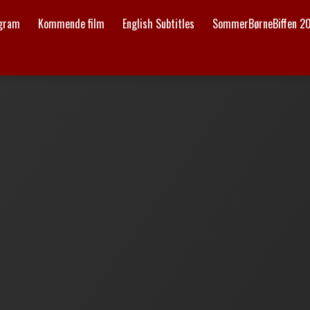
ogram
Kommende film
English Subtitles
SommerBørneBiffen 2